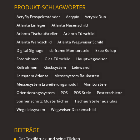
PRODUKT-SCHLAGWÖRTER
AcryFly Prospektständer
Acrypix
Acrypix Duo
Atlanta Einleger
Atlanta Nasenschild
Atlanta Tischaufsteller
Atlanta Türschild
Atlanta Wandschild
Atlanta Wegweiser Schild
Digital Signage
ds-frame Monitorstele
Expo Rollup
Fotorahmen
Glas-Türschild
Hauptwegweiser
Keilrahmen
Kiosksystem
Leinwand
Leitsytem Atlanta
Messesystem Baukasten
Messesystem Erweiterungsmodul
Monitorstele
Orientierungssystem
POS
POS Stele
Posterschiene
Sonnenschutz Musterfächer
Tischaufsteller aus Glas
Wegeleitsystem
Wegweiser Deckenschild
BEITRÄGE
Der Textildruck und seine Tücken