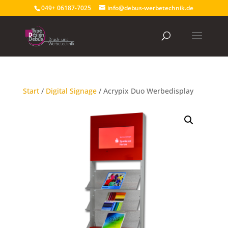
049+ 06187-7025
info@debus-werbetechnik.de
Start
/
Digital Signage
/ Acrypix Duo Werbedisplay