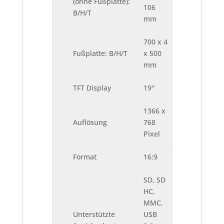
(ohne Fußplatte):
106
B/H/T
mm
700 x 4
Fußplatte: B/H/T
x 500
mm
TFT Display
19″
1366 x
Auflösung
768
Pixel
Format
16:9
SD, SD
HC,
MMC,
Unterstützte
USB