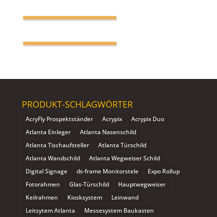
PRODUKT-SCHLAGWÖRTER
AcryFly Prospektständer
Acrypix
Acrypix Duo
Atlanta Einleger
Atlanta Nasenschild
Atlanta Tischaufsteller
Atlanta Türschild
Atlanta Wandschild
Atlanta Wegweiser Schild
Digital Signage
ds-frame Monitorstele
Expo Rollup
Fotorahmen
Glas-Türschild
Hauptwegweiser
Keilrahmen
Kiosksystem
Leinwand
Leitsytem Atlanta
Messesystem Baukasten