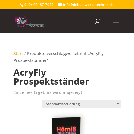
049+ 06187-7025
info@debus-werbetechnik.de
Start
/ Produkte verschlagwortet mit „AcryFly
Prospektständer“
AcryFly
Prospektständer
Einzelnes Ergebnis wird angezeigt