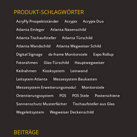
PRODUKT-SCHLAGWÖRTER
AcryFly Prospektständer
Acrypix
Acrypix Duo
Atlanta Einleger
Atlanta Nasenschild
Atlanta Tischaufsteller
Atlanta Türschild
Atlanta Wandschild
Atlanta Wegweiser Schild
Digital Signage
ds-frame Monitorstele
Expo Rollup
Fotorahmen
Glas-Türschild
Hauptwegweiser
Keilrahmen
Kiosksystem
Leinwand
Leitsytem Atlanta
Messesystem Baukasten
Messesystem Erweiterungsmodul
Monitorstele
Orientierungssystem
POS
POS Stele
Posterschiene
Sonnenschutz Musterfächer
Tischaufsteller aus Glas
Wegeleitsystem
Wegweiser Deckenschild
BEITRÄGE