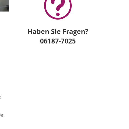
t
Haben Sie Fragen?
06187-7025
t
ig