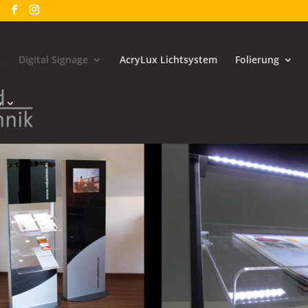
t
Digital Signage
AcryLux Lichtsystem
Folierung
p