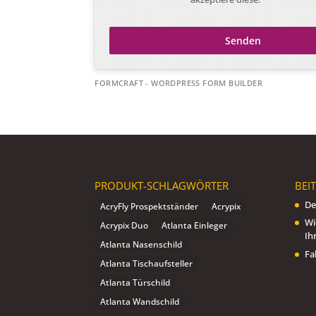
Senden
FORMCRAFT - WORDPRESS FORM BUILDER
PRODUKT-SCHLAGWÖRTER
BEI
De
AcryFly Prospektständer
Acrypix
Wi
Acrypix Duo
Atlanta Einleger
Ih
Atlanta Nasenschild
Fa
Atlanta Tischaufsteller
Atlanta Türschild
Atlanta Wandschild