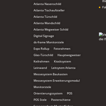
Ih
Atlanta Nasenschild
Fa
Atlanta Tischaufsteller
Atlanta Türschild
Atlanta Wandschild
Atlanta Wegweiser Schild
Digital Signage
ds-frame Monitorstele
Expo Rollup
Fotorahmen
Glas-Türschild
Hauptwegweiser
Keilrahmen
Kiosksystem
Leinwand
Leitsytem Atlanta
Messesystem Baukasten
Messesystem Erweiterungsmodul
Monitorstele
Orientierungssystem
POS
POS Stele
Posterschiene