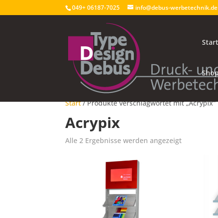
049+ 06187-7025
info@debus-werbetechnik.de
Star
Sho
Start
/ Produkte verschlagwortet mit „Acrypix“
Acrypix
Alle 2 Ergebnisse werden angezeigt