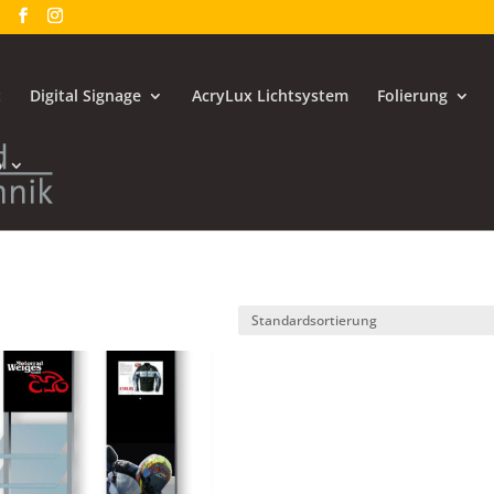
t
Digital Signage
AcryLux Lichtsystem
Folierung
p