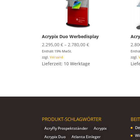
Acrypix Duo Werbedisplay
Acry
Preisspanne:
2.295,00
€
–
2.780,00
€
2.80
2.295,00 €
Enthält 19% MwSt.
Enthä
zzgl.
Versand
zzgl.
bis
Lieferzeit: 10 Werktage
Lief
2.780,00 €
PRODUKT-SCHLAGWÖRTER
BEI
De
AcryFly Prospektständer
Acrypix
Wi
Acrypix Duo
Atlanta Einleger