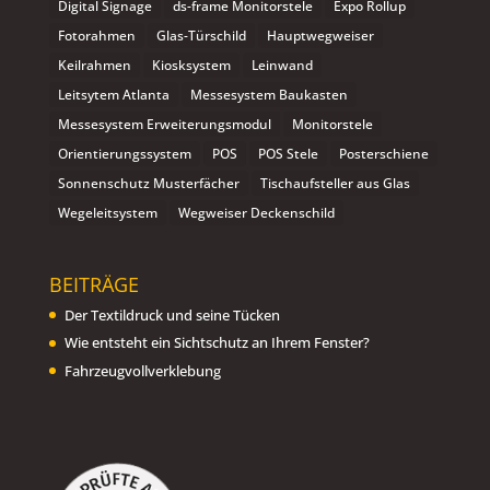
Digital Signage
ds-frame Monitorstele
Expo Rollup
Fotorahmen
Glas-Türschild
Hauptwegweiser
Keilrahmen
Kiosksystem
Leinwand
Leitsytem Atlanta
Messesystem Baukasten
Messesystem Erweiterungsmodul
Monitorstele
Orientierungssystem
POS
POS Stele
Posterschiene
Sonnenschutz Musterfächer
Tischaufsteller aus Glas
Wegeleitsystem
Wegweiser Deckenschild
BEITRÄGE
Der Textildruck und seine Tücken
Wie entsteht ein Sichtschutz an Ihrem Fenster?
Fahrzeugvollverklebung