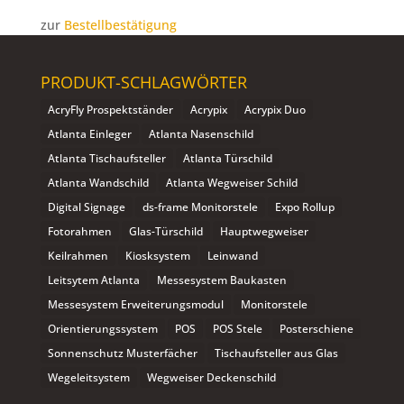
zur
Bestellbestätigung
PRODUKT-SCHLAGWÖRTER
AcryFly Prospektständer
Acrypix
Acrypix Duo
Atlanta Einleger
Atlanta Nasenschild
Atlanta Tischaufsteller
Atlanta Türschild
Atlanta Wandschild
Atlanta Wegweiser Schild
Digital Signage
ds-frame Monitorstele
Expo Rollup
Fotorahmen
Glas-Türschild
Hauptwegweiser
Keilrahmen
Kiosksystem
Leinwand
Leitsytem Atlanta
Messesystem Baukasten
Messesystem Erweiterungsmodul
Monitorstele
Orientierungssystem
POS
POS Stele
Posterschiene
Sonnenschutz Musterfächer
Tischaufsteller aus Glas
Wegeleitsystem
Wegweiser Deckenschild