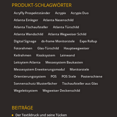
PRODUKT-SCHLAGWÖRTER
AcryFly Prospektständer
Acrypix
Acrypix Duo
Atlanta Einleger
Atlanta Nasenschild
Atlanta Tischaufsteller
Atlanta Türschild
Atlanta Wandschild
Atlanta Wegweiser Schild
Digital Signage
ds-frame Monitorstele
Expo Rollup
Fotorahmen
Glas-Türschild
Hauptwegweiser
Keilrahmen
Kiosksystem
Leinwand
Leitsytem Atlanta
Messesystem Baukasten
Messesystem Erweiterungsmodul
Monitorstele
Orientierungssystem
POS
POS Stele
Posterschiene
Sonnenschutz Musterfächer
Tischaufsteller aus Glas
Wegeleitsystem
Wegweiser Deckenschild
BEITRÄGE
Der Textildruck und seine Tücken