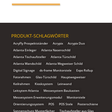
PRODUKT-SCHLAGWÖRTER
AcryFly Prospektständer
Acrypix
Acrypix Duo
Atlanta Einleger
Atlanta Nasenschild
Atlanta Tischaufsteller
Atlanta Türschild
Atlanta Wandschild
Atlanta Wegweiser Schild
Digital Signage
ds-frame Monitorstele
Expo Rollup
Fotorahmen
Glas-Türschild
Hauptwegweiser
Keilrahmen
Kiosksystem
Leinwand
Leitsytem Atlanta
Messesystem Baukasten
Messesystem Erweiterungsmodul
Monitorstele
Orientierungssystem
POS
POS Stele
Posterschiene
Sonnenschutz Musterfächer
Tischaufsteller aus Glas