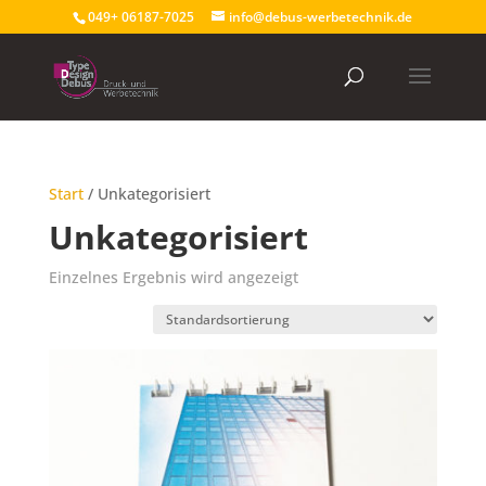
049+ 06187-7025
info@debus-werbetechnik.de
Start
/ Unkategorisiert
Unkategorisiert
Einzelnes Ergebnis wird angezeigt